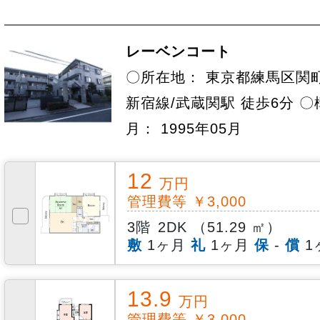
レーベンコート
〇所在地： 東京都練馬区関町
新宿線/武蔵関駅 徒歩6分 〇
月： 1995年05月
12
万円
管理費等 ￥3,000
3階
2DK （51.29 ㎡）
敷
1ヶ月
礼
1ヶ月
保
-
償
1
13.9
万円
管理費等 ￥3,000