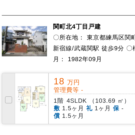
関町北4丁目戸建
〇所在地： 東京都練馬区関町
新宿線/武蔵関駅 徒歩9分 〇
月： 1982年09月
18
万円
管理費等 -
1階
4SLDK （103.69 ㎡）
敷
1.5ヶ月
礼
1ヶ月
保
-
償
1.5ヶ月