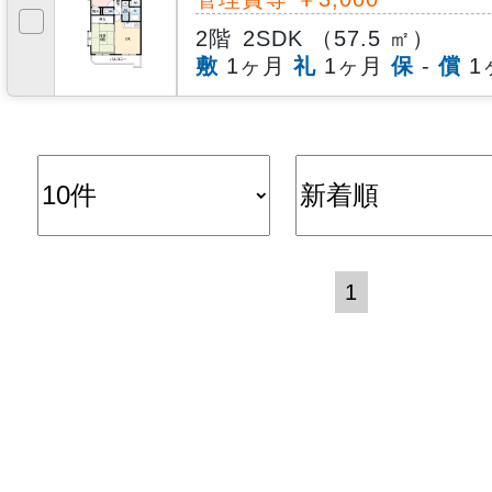
2階
2SDK （57.5 ㎡）
敷
1ヶ月
礼
1ヶ月
保
-
償
1
1